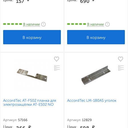
157
690
В наличии
В наличии
AccordTec AT-FS02 планка для
AccordTec LM-180AS уголок
электрозащёлки AT-ES02 NO
Артикул:
57166
Артикул:
12829
Цена:
₽
Цена:
₽