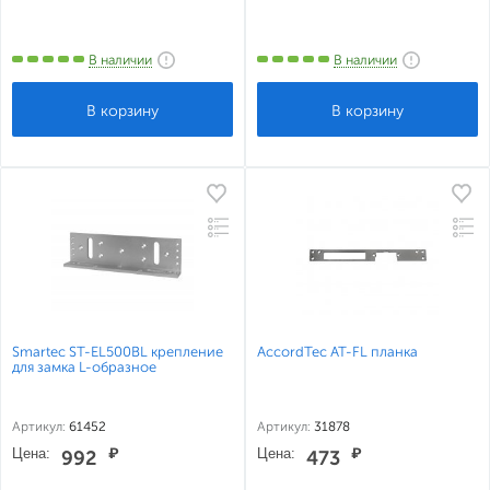
В наличии
В наличии
Smartec ST-EL500BL крепление
AccordTec AT-FL планка
для замка L-образное
Артикул:
61452
Артикул:
31878
Цена:
₽
Цена:
₽
992
473