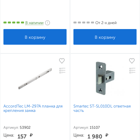
В наличии
От 2-х дней
AccordTec LM-297A планка для
Smartec ST-SL010DL ответная
крепления замка
часть
Артикул:
53902
Артикул:
15107
Цена:
₽
Цена:
₽
157
1 980