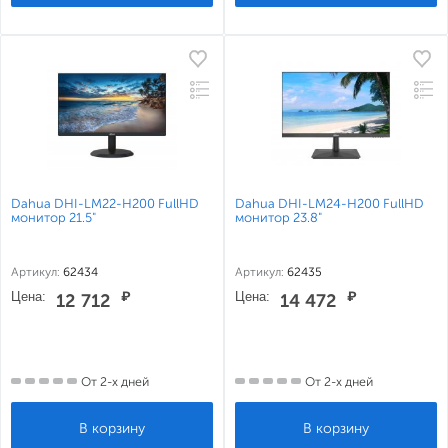
Dahua DHI-LM22-H200 FullHD
Dahua DHI-LM24-H200 FullHD
монитор 21.5"
монитор 23.8"
Артикул:
62434
Артикул:
62435
Цена:
₽
Цена:
₽
12 712
14 472
От 2-х дней
От 2-х дней