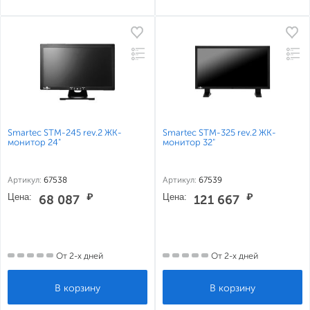
Smartec STM-245 rev.2 ЖК-
Smartec STM-325 rev.2 ЖК-
монитор 24"
монитор 32"
Артикул:
67538
Артикул:
67539
Цена:
₽
Цена:
₽
68 087
121 667
От 2-х дней
От 2-х дней