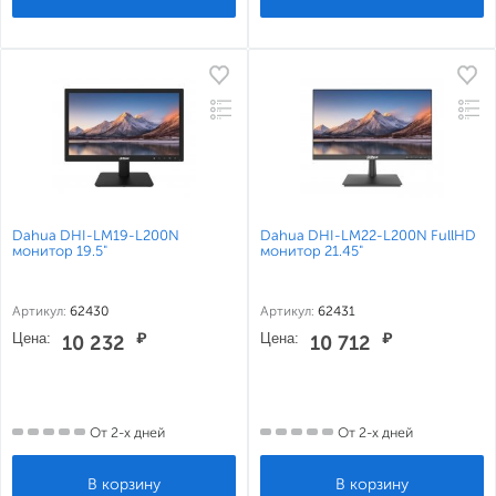
Dahua DHI-LM19-L200N
Dahua DHI-LM22-L200N FullHD
монитор 19.5"
монитор 21.45"
Артикул:
62430
Артикул:
62431
Цена:
₽
Цена:
₽
10 232
10 712
От 2-х дней
От 2-х дней