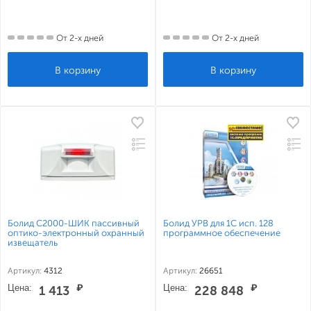
От 2-х дней
От 2-х дней
Болид С2000-ШИК пассивный
Болид УРВ для 1С исп. 128
оптико-электронный охранный
программное обеспечение
извещатель
Артикул:
4312
Артикул:
26651
Цена:
₽
Цена:
₽
1 413
228 848