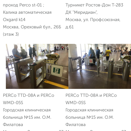
проход Perco st-01 ;
Турникет Ростов-Дон Т-283
Калика автоматическая
ДК "Меридиан",
Oxgard k14
Москва, ул. Профсоюзная,
Москва, Ореховый бул., 26Б
д.61
(этаж 3)
PERCo TTD-08A и PERCo
PERCo TTD-08A и PERCo
WMD-05S
WMD-05S
Городская клиническая
Городская клиническая
больница №15 им. О.М.
больница №15 им. О.М.
Филатова
Филатова