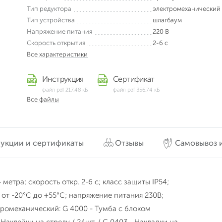
Тип редуктора
электромеханический
Тип устройства
шлагбаум
Напряжение питания
220 В
Скорость открытия
2-6 с
Все характеристики
Инструкция
Сертификат
файл pdf 217.48 кБ
файл pdf 356.74 кБ
Все файлы
укции и сертификаты
Отзывы
Самовывоз и
тра; скорость откр. 2-6 с; класс защиты IP54;
 от -20°С до +55°С; напряжение питания 230В;
тромеханический: G 4000 - Тумба с блоком
Наклейки на стрелу / 24шт. / G 0403 - Накладки на