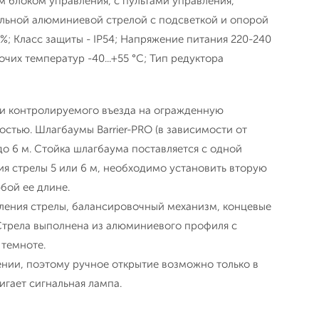
 блоком управления, с пультами управления,
ольной алюминиевой стрелой с подсветкой и опорой
%; Класс защиты - IP54; Напряжение питания 220-240
чих температур -40...+55 °С; Тип редуктора
ии контролируемого въезда на огражденную
стью. Шлагбаумы Barrier-PRO (в зависимости от
о 6 м. Стойка шлагбаума поставляется с одной
ия стрелы 5 или 6 м, необходимо установить вторую
бой ее длине.
ления стрелы, балансировочный механизм, концевые
 Стрела выполнена из алюминиевого профиля с
 темноте.
нии, поэтому ручное открытие возможно только в
гает сигнальная лампа.