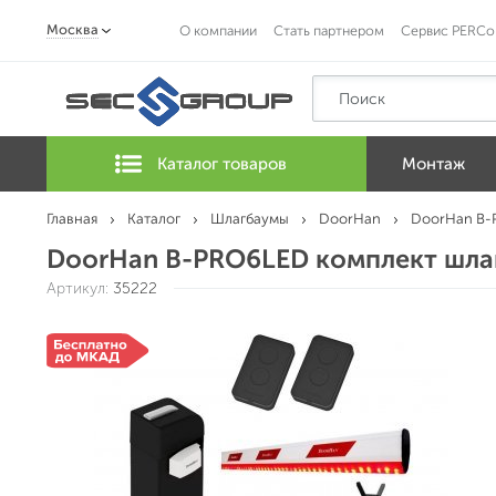
Москва
О компании
Стать партнером
Сервис PERCo
Каталог товаров
Монтаж
Главная
Каталог
Шлагбаумы
DoorHan
DoorHan B-
DoorHan B-PRO6LED комплект шла
Артикул:
35222