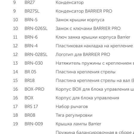
9
BR27
Конденсатор
9
BR27SL
Конденсатор BARRIER PRO
10
BRN-5
Замок крышки корпуса
10
BRN-026SL
Замок с ключами BARRIER PRO
11
BRN-6
Ключ замка крышки корпуса Barrier
12
BRN-4
Пластиковая накладка на крепление с
12
BRN-028SL
Логотип для BARRIER PRO
13
BRN-030
Натяжитель пружины c креплением в 
14
BR 05
Пластина крепления стрелы
15
BR18
Пластина крепления стрелы на вал (
16
BOX-PRO
Корпус BOX для блока управления ш
16
BOX
Корпус для блока управления
17
BRS 17
Набор рычагов
18
BR08
Тяга регулировки
19
BRN-009
Крышка лампы Barrier
Пружина балансировочная в сборе д