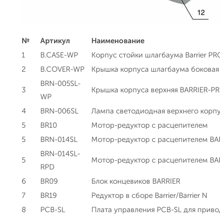
№
Артикул
Наименование
1
B.CASE-WP
Корпус стойки шлагбаума Barrier PR
2
B.COVER-WP
Крышка корпуса шлагбаума боковая 
BRN-005SL-
3
Крышка корпуса верхняя BARRIER-P
WP
4
BRN-006SL
Лампа светодиодная верхнего корпус
5
BR10
Мотор-редуктор с расцепителем
5
BRN-014SL
Мотор-редуктор с расцепителем BA
BRN-014SL-
5
Мотор-редуктор с расцепителем B
RPD
6
BR09
Блок концевиков BARRIER
7
BR19
Редуктор в сборе Barrier/Barrier N
8
PCB-SL
Плата управления PCB-SL для привод