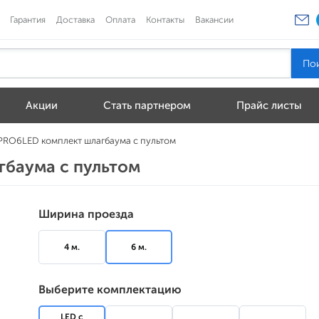
Гарантия
Доставка
Оплата
Контакты
Вакансии
Акции
Стать партнером
Прайс листы
PRO6LED комплект шлагбаума с пультом
гбаума с пультом
Ширина проезда
4 м.
6 м.
Выберите комплектацию
LED с