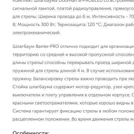
Комплект шлагбаума DoorHan B-PRO6LED со встроенным
сигнальной лампой, платой радиоуправления, прямоуг
для стрелы; Ширина проезда до 6 м; Интенсивность - 70
В; Мощность 300 Вт; Термозащита: 120 °С; Диапазон рабо
электромеханический.
Шлагбаум Barrier-PRO отлично подходит для организац
территорию со средней и высокой пропускной способно
длины стрелы) способны перекрывать проезд шириной д
пружиной для стрелы длиной 4 м. В случае использован
пружину. Балансировку стрелы важно проводить при лю
Стойка шлагбаума содержит мотор-редуктор, узел креп
выключатели и плату управления в отдельном корпусе.
красными светоотражателями, которые хорошо видны в
Система гарантирует фиксацию стрелы в любом положе
расцепленном положении. Во время движения стрелы ми
Особенности: