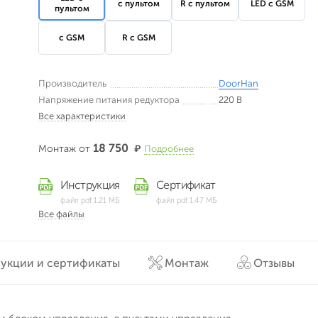
с пультом
R с пультом
LED с GSM
пультом
с GSM
R с GSM
Производитель
DoorHan
Напряжение питания редуктора
220 В
Все характеристики
18 750
Монтаж от
₽
Подробнее
Инструкция
Сертификат
файл pdf 1.21 МБ
файл pdf 1.47 МБ
Все файлы
укции и сертификаты
Монтаж
Отзывы