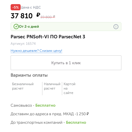
-5%
Цена с НДС
37 810
₽
39 800
₽
От 2-х дней
i
Parsec PNSoft-VI ПО ParsecNet 3
Артикул:
16574
Нужно дешевле? Снизим цену!
Купить в 1 клик
Варианты оплаты
Безналичный
Наличный
Картой
расчет
расчет
на
сайте
Самовывоз -
Бесплатно
Доставим до адреса в пред. МКАД -1 250 ₽
До транспортных компаний -
Бесплатно