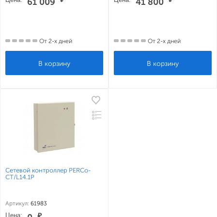
61 009
41 800
От 2-х дней
От 2-х дней
Сетевой контроллер PERCo-
CT/L14.1P
Артикул:
61983
Цена:
₽