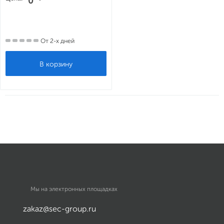
0
От 2-х дней
Мы на электронных площадках
zakaz@sec-group.ru